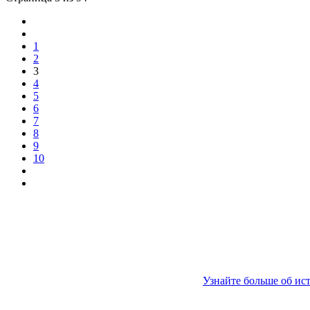
1
2
3
4
5
6
7
8
9
10
Узнайте больше об ис