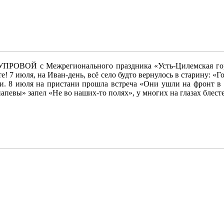
УПРОВОЙ с Межрегионального праздника «Усть‑Цилемская горк
е! 7 июля, на Иван‑день, всё село будто вернулось в старину: 
. 8 июля на пристани прошла встреча «Они ушли на фронт в 4
вы» запел «Не во наших‑то полях», у многих на глазах блестели