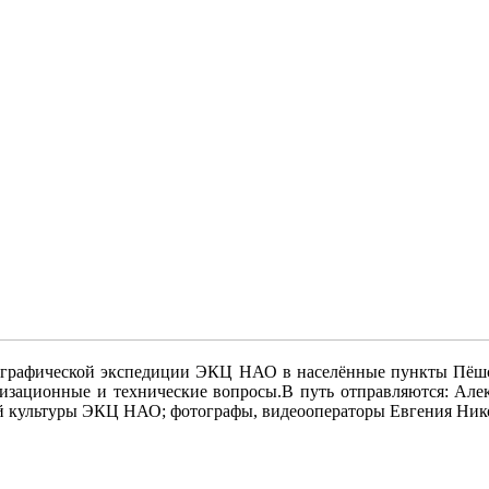
ографической экспедиции ЭКЦ НАО в населённые пункты Пёшско
ганизационные и технические вопросы.В путь отправляются: А
й культуры ЭКЦ НАО; фотографы, видеооператоры Евгения Ни