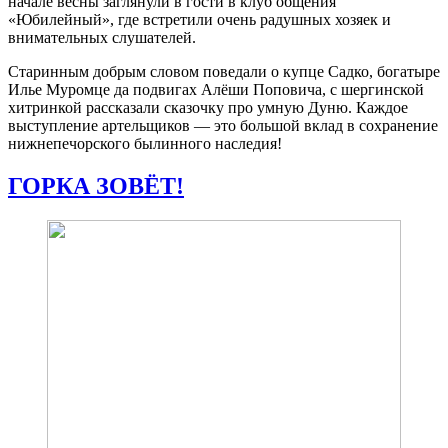
начале весны заглянули в гости в клуб общения
«Юбилейный», где встретили очень радушных хозяек и
внимательных слушателей.
Старинным добрым словом поведали о купце Садко, богатыре
Илье Муромце да подвигах Алёши Поповича, с шергинской
хитринкой рассказали сказочку про умную Дуню. Каждое
выступление артельщиков — это большой вклад в сохранение
нижнепечорского былинного наследия!
ГОРКА ЗОВЁТ!