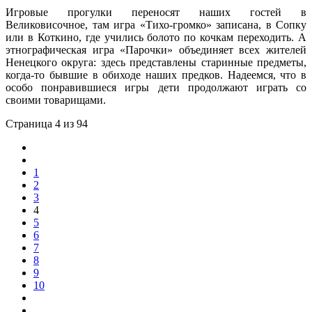
Игровые прогулки переносят наших гостей в
Великовисочное, там игра «Тихо-громко» записана, в Сопку
или в Коткино, где учились болото по кочкам переходить. А
этнографическая игра «Парочки» объединяет всех жителей
Ненецкого округа: здесь представлены старинные предметы,
когда-то бывшие в обиходе наших предков. Надеемся, что в
особо понравившиеся игры дети продолжают играть со
своими товарищами.
Страница 4 из 94
1
2
3
4
5
6
7
8
9
10