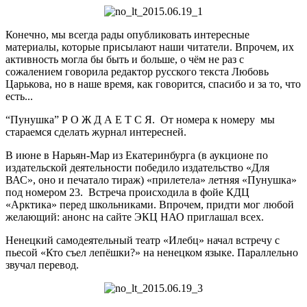
Конечно, мы всегда рады опубликовать интересные
материалы, которые присылают наши читатели. Впрочем, их
активность могла бы быть и больше, о чём не раз с
сожалением говорила редактор русского текста Любовь
Царькова, но в наше время, как говорится, спасибо и за то, что
есть...
“Пунушка” Р О Ж Д А Е Т С Я. От номера к номеру мы
стараемся сделать журнал интересней.
В июне в Нарьян-Мар из Екатеринбурга (в аукционе по
издательской деятельности победило издательство «Для
ВАС», оно и печатало тираж) «прилетела» летняя «Пунушка»
под номером 23. Встреча происходила в фойе КДЦ
«Арктика» перед школьниками. Впрочем, придти мог любой
желающий: анонс на сайте ЭКЦ НАО приглашал всех.
Ненецкий самодеятельный театр «Илебц» начал встречу с
пьесой «Кто съел лепёшки?» на ненецком языке. Параллельно
звучал перевод.