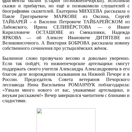
фрагменты былин (старин по-нижнепечорски), исполняли
сказки и прибаутки, но ещё и познакомили слушателей с
биографиями сказителей. Екатерина МИХЕЕВА рассказала о
Павле Григорьевиче МАРКОВЕ из Оксина, Сергей
ТАЙБАРЕЙ - о Василии Петровиче ТАЙБАРЕЙСКОМ из
Лабожского, Ирина СЕЛИВЁРСТОВА — о Иване
Кирилловиче ОСТАШОВЕ из Смекаловки, Надежда
ЯРКОВА — об Алексее Ивановиче ДИТЯТЕВЕ из
Великовисочного. А Виктория БОБРОВА рассказала новину
собственного сочинения про устьцилёмских жёнок.
Былинное слово прозвучало весомо и довольно уверенно.
Если так пойдёт, то нижнепечорские артельщики смогут
поддержать своего учителя Александра Александровича в его
благом деле возрождения сказывания на Нижней Печоре и в
России. Председатель Совета ветеранов Печорского
лесозавода Нина Васильевна РОМАНЧУК поблагодарила:
«Узнали много нового от вас, уважаемые артельщики, и
внукам расскажем!» Вечер завершился чаепитием с блинами и
сладостями.