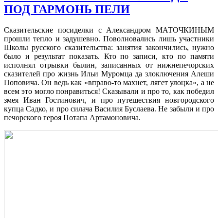
ПОД ГАРМОНЬ ПЕЛИ
Сказительские посиделки с Александром МАТОЧКИНЫМ
прошли тепло и задушевно. Поволновались лишь участники
Школы русского сказительства: занятия закончились, нужно
было и результат показать. Кто по записи, кто по памяти
исполнял отрывки былин, записанных от нижнепечорских
сказителей про жизнь Ильи Муромца да злоключения Алеши
Поповича. Он ведь как «вправо-то махнет, лягет улоцка», а не
всем это могло понравиться! Сказывали и про то, как победил
змея Иван Гостинович, и про путешествия новгородского
купца Садко, и про силача Василия Буслаева. Не забыли и про
печорского героя Потапа Артамоновича.