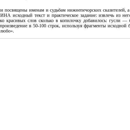
ли посвящены именам и судьбам нижнепечорских сказителей, 
 исходный текст и практическое задание: извлечь из него 
лько красивых слов сколько в копилочку добавилось: гусли — 
произведение в 50-100 строк, используя фрагменты исходной б
 любо».