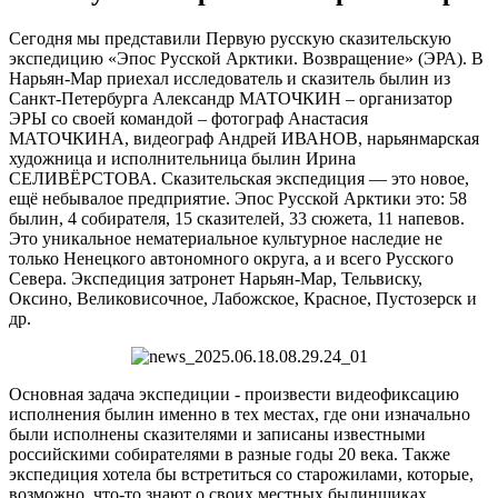
Сегодня мы представили Первую русскую сказительскую
экспедицию «Эпос Русской Арктики. Возвращение» (ЭРА). В
Нарьян-Мар приехал исследователь и сказитель былин из
Санкт-Петербурга Александр МАТОЧКИН – организатор
ЭРЫ со своей командой – фотограф Анастасия
МАТОЧКИНА, видеограф Андрей ИВАНОВ, нарьянмарская
художница и исполнительница былин Ирина
СЕЛИВЁРСТОВА. Сказительская экспедиция — это новое,
ещё небывалое предприятие. Эпос Русской Арктики это: 58
былин, 4 собирателя, 15 сказителей, 33 сюжета, 11 напевов.
Это уникальное нематериальное культурное наследие не
только Ненецкого автономного округа, а и всего Русского
Севера. Экспедиция затронет Нарьян-Мар, Тельвиску,
Оксино, Великовисочное, Лабожское, Красное, Пустозерск и
др.
Основная задача экспедиции - произвести видеофиксацию
исполнения былин именно в тех местах, где они изначально
были исполнены сказителями и записаны известными
российскими собирателями в разные годы 20 века. Также
экспедиция хотела бы встретиться со старожилами, которые,
возможно, что-то знают о своих местных былинщиках.