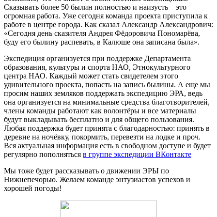
Сказывать более 50 былин полностью и наизусть – это
огромная работа. Уже сегодня команда проекта приступила к
работе в центре города. Как сказал Александр Александрович:
«Сегодня день сказителя Андрея Фёдоровича Пономарёва,
буду его былину распевать, в Калюше она записана была».
Экспедиция организуется при поддержке Департамента
образования, культуры и спорта НАО, Этнокультурного
центра НАО. Каждый может стать свидетелем этого
удивительного проекта, попасть на запись былины. А еще мы
просим наших земляков поддержать экспедицию ЭРА, ведь
она организуется на минимальные средства благотворителей,
члены команды работают как волонтёры и все материалы
будут выкладывать бесплатно и для общего пользования.
Любая поддержка будет принята с благодарностью: принять в
деревне на ночёвку, покормить, перевезти на лодке и проч.
Вся актуальная информация есть в свободном доступе и будет
регулярно пополняться
в группе экспедиции ВКонтакте
Мы тоже будет рассказывать о движении ЭРЫ по
Нижнепечорью. Желаем команде энтузиастов успехов и
хорошей погоды!