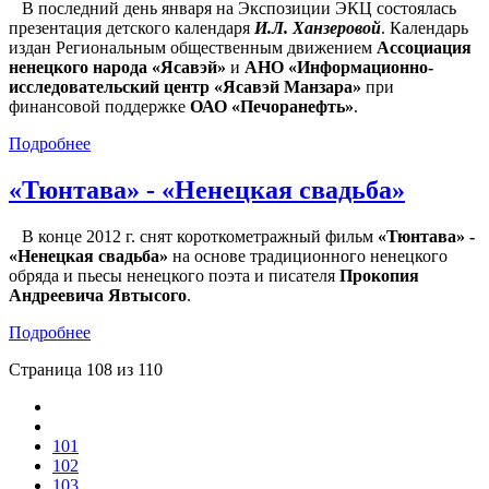
В последний день января на Экспозиции ЭКЦ состоялась
презентация детского календаря
И.Л. Ханзеровой
. Календарь
издан Региональным общественным движением
Ассоциация
ненецкого народа «Ясавэй»
и
АНО «Информационно-
исследовательский центр «Ясавэй Манзара»
при
финансовой поддержке
ОАО «Печоранефть»
.
Подробнее
«Тюнтава» - «Ненецкая свадьба»
В конце 2012 г. снят короткометражный фильм
«Тюнтава» -
«Ненецкая свадьба»
на основе традиционного ненецкого
обряда и пьесы ненецкого поэта и писателя
Прокопия
Андреевича Явтысого
.
Подробнее
Страница 108 из 110
101
102
103