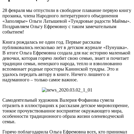
28 февраля мы отпустили в свободное плавание первую книгу
прозаика, члена Народного литературного объединения
«Заполярье» Ольги Латышевой «Тундровые радости Маймы».
Поздравляем Ольгу Ефремовну с таким замечательным
событием!
Книга рождалась не один год. Первые рассказы
публиковались несколько лет в детском журнале «Пунушка».
В итоге Ольга Ефремовна создала для нас историю маленькой
девочки, которая горячо любит свою семью, знает и почитает
традиции семьи, ненецкого народа, тепло и взволнованно
вспоминает родные просторы Канинской тундры. Это и
удалось передать автору в книге. Ничего лишнего и
надуманного – только самое важное.
Самодеятельный художник Валерия Фофанова сумела
отразить в иллюстрациях к рассказам детское мировоззрение,
тонкое прочувствованное восприятие окружающего мира,
особенности традиционного образа жизни оленеводческой
семьи.
Горячо поблагодарила Ольга Ефремовна всех, кто принимал