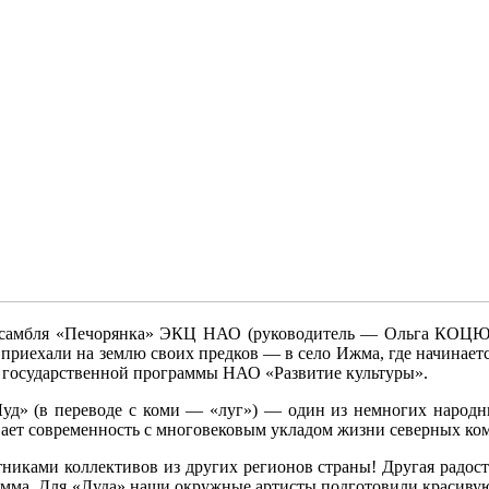
ансамбля «Печорянка» ЭКЦ НАО (руководитель — Ольга КОЦЮ
иехали на землю своих предков — в село Ижма, где начинает
 государственной программы НАО «Развитие культуры».
Луд» (в переводе с коми — «луг») — один из немногих народн
вает современность с многовековым укладом жизни северных ком
стниками коллективов из других регионов страны! Другая радост
рамма. Для «Луда» наши окружные артисты подготовили красивую