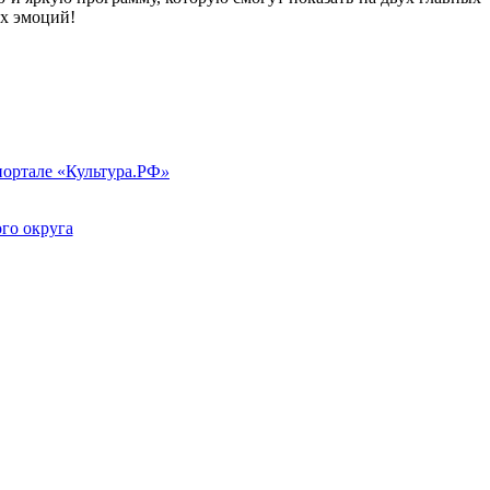
х эмоций!
портале «Культура.РФ
»
го округа