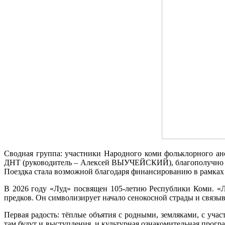
Сводная группа: участники Народного коми фольклорного 
ДНТ (руководитель – Алексей ВЫУЧЕЙСКИЙ), благополучно пр
Поездка стала возможной благодаря финансированию в рамках
В 2026 году «Луд» посвящен 105‑летию Республики Коми. «
предков. Он символизирует начало сенокосной страды и связы
Первая радость: тёплые объятия с родными, земляками, с уча
там будут и выступления, и культурная ознакомительная прог