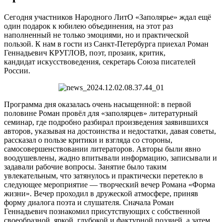
Сегодня участников Народного ЛитО «Заполярье» ждал ещё
один подарок к юбилею объединения, на этот раз
наполненный не только эмоциями, но и практической
пользой. К нам в гости из Санкт-Петербурга приехал Роман
Геннадьевич КРУГЛОВ, поэт, прозаик, критик,
кандидат искусствоведения, секретарь Союза писателей
России.
Программа дня оказалась очень насыщенной: в первой
половине Роман провёл для «заполярцев» литературный
семинар, где подробно разбирал произведения заявившихся
авторов, указывая на достоинства и недостатки, давая советы,
рассказал о пользе критики и взгляда со стороны,
самосовершенствовании литераторов. Авторы были явно
воодушевлены, жадно впитывали информацию, записывали и
задавали рабочие вопросы. Занятие было таким
увлекательным, что затянулось и практически перетекло в
следующее мероприятие — творческий вечер Романа «Форма
жизни». Вечер проходил в дружеской атмосфере, приняв
форму диалога поэта и слушателя. Сначала Роман
Геннадьевич познакомил присутствующих с собственной
своеобразной, яркой, глубокой и фактурной поэзией, а затем