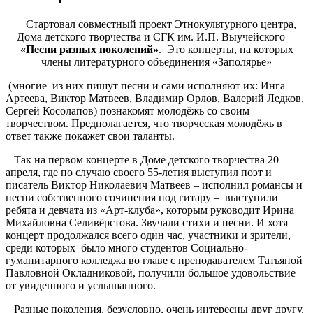
Стартовал совместный проект Этнокультурного центра,
Дома детского творчества и СГК им. И.П. Выучейского –
«Песни разных поколений»
. Это концерты, на которых
члены литературного объединения «Заполярье»
(многие из них пишут песни и сами исполняют их: Инга
Артеева, Виктор Матвеев, Владимир Орлов, Валерий Ледков,
Сергей Косолапов) познакомят молодёжь со своим
творчеством. Предполагается, что творческая молодёжь в
ответ также покажет свои таланты.
Так на первом концерте в Доме детского творчества 20
апреля, где по случаю своего 55-летия выступил поэт и
писатель Виктор Николаевич Матвеев – исполнил романсы и
песни собственного сочинения под гитару – выступили
ребята и девчата из «Арт-клуба», которым руководит Ирина
Михайловна Селивёрстова. Звучали стихи и песни. И хотя
концерт продолжался всего один час, участники и зрители,
среди которых было много студентов Социально-
гуманитарного колледжа во главе с преподавателем Татьяной
Павловной Окладниковой, получили большое удовольствие
от увиденного и услышанного.
Разные поколения, безусловно, очень интересны друг другу.