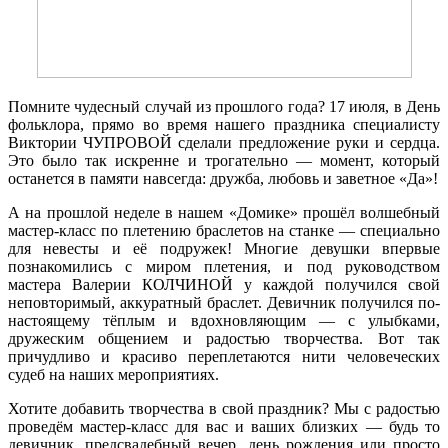
Помните чудесный случай из прошлого года? 17 июля, в День
фольклора, прямо во время нашего праздника специалисту
Виктории ЧУПРОВОЙ сделали предложение руки и сердца.
Это было так искренне и трогательно — момент, который
останется в памяти навсегда: дружба, любовь и заветное «Да»!
А на прошлой неделе в нашем «Домике» прошёл волшебный
мастер-класс по плетению браслетов на станке — специально
для невесты и её подружек! Многие девушки впервые
познакомились с миром плетения, и под руководством
мастера Валерии КОЛЧИНОЙ у каждой получился свой
неповторимый, аккуратный браслет. Девичник получился по-
настоящему тёплым и вдохновляющим — с улыбками,
дружеским общением и радостью творчества. Вот так
причудливо и красиво переплетаются нити человеческих
судеб на наших мероприятиях.
Хотите добавить творчества в свой праздник? Мы с радостью
проведём мастер-класс для вас и ваших близких — будь то
девичник, предсвадебный вечер, день рождения или просто