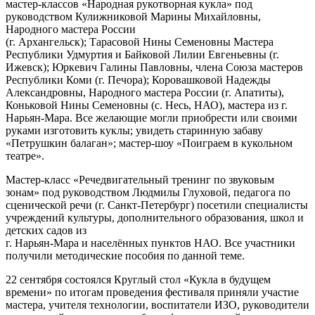
мастер-классов «Народная рукотворная кукла» под
руководством Кулижниковой Марины Михайловны,
Народного мастера России
(г. Архангельск); Тарасовой Нины Семеновны Мастера
Республики Удмуртия и Байковой Лилии Евгеньевны (г.
Ижевск); Юркевич Галины Павловны, члена Союза мастеров
Республики Коми (г. Печора); Коровашковой Надежды
Александровны, Народного мастера России (г. Апатиты),
Коньковой Нины Семеновны (с. Несь, НАО), мастера из г.
Нарьян-Мара. Все желающие могли приобрести или своими
руками изготовить куклы; увидеть старинную забаву
«Петрушкин балаган»; мастер-шоу «Поиграем в кукольном
театре».
Мастер-класс «Речедвигательный тренинг по звуковым
зонам» под руководством Людмилы Глуховой, педагога по
сценической речи (г. Санкт-Петербург) посетили специалисты
учреждений культуры, дополнительного образования, школ и
детских садов из
г. Нарьян-Мара и населённых пунктов НАО. Все участники
получили методические пособия по данной теме.
22 сентября состоялся Круглый стол «Кукла в будущем
времени» по итогам проведения фестиваля приняли участие
мастера, учителя технологии, воспитатели ИЗО, руководители