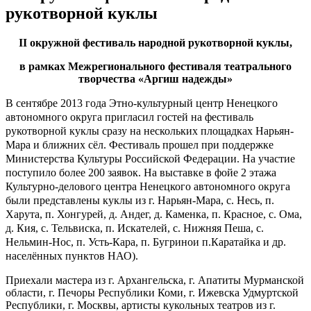
рукотворной куклы
II
окружно
й
фестивал
ь народной рукотворной куклы,
в рамках Межрегионального фестиваля театрального
творчества «Аргиш надежды»
В сентябре 2013 года Этно-культурный центр Ненецкого
автономного округа пригласил гостей на фестиваль
рукотворной куклы сразу на нескольких площадках Нарьян-
Мара и ближних сёл. Фестиваль прошел при поддержке
Министерства Культуры Российской Федерации. На участие
поступило более 200 заявок. На выставке в фойе 2 этажа
Культурно-делового центра Ненецкого автономного округа
были представлены куклы из г. Нарьян-Мара, с. Несь, п.
Харута, п. Хонгурей, д. Андег, д. Каменка, п. Красное, с. Ома,
д. Кия, с. Тельвиска, п. Искателей, с. Нижняя Пеша, с.
Нельмин-Нос, п. Усть-Кара, п. Бугринои п.Каратайка и др.
населённых пунктов НАО).
Приехали мастера из г. Архангельска, г. Апатиты Мурманской
области, г. Печоры Республики Коми, г. Ижевска Удмуртской
Республики, г. Москвы, артисты кукольных театров из г.