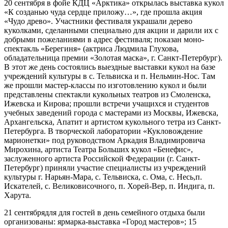
20 сентября в фойе КДЦ «Арктика» открылась выставка кукол
«К созданью чуда сердце приложу…», где прошла акция
«Чудо древо». Участники фестиваля украшали дерево
куколками, сделанными специально для акции и дарили их с
добрыми пожеланиями в адрес фестиваля; показан моно-
спектакль «Берегиня» (актриса Людмила Глухова,
обладательница премии «Золотая маска», г. Санкт-Петербург).
В этот же день состоялись выездные выставки кукол на базе
учреждений культуры в с. Тельвиска и п. Нельмин-Нос. Там
же прошли мастер-классы по изготовлению кукол и были
представлены спектакли кукольных театров из Смоленска,
Ижевска и Кирова; прошли встречи учащихся и студентов
учебных заведений города с мастерами из Москвы, Ижевска,
Архангельска, Апатит и артистом кукольного тетра из Санкт-
Петербурга. В творческой лаборатории «Кукловождение
марионетки» под руководством Аркадия Владимировича
Мирохина, артиста Театра Больших кукол «Бенефис»,
заслуженного артиста Российской Федерации (г. Санкт-
Петербург) приняли участие специалисты из учреждений
культуры г. Нарьян-Мара, с. Тельвиска, с. Ома, с. Несь,п.
Искателей, с. Великовисочного, п. Хорей-Вер, п. Индига, п.
Харута.
21 сентябрядля для гостей в день семейного отдыха были
организованы: ярмарка-выставка «Город мастеров»; 15