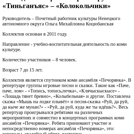
«Тиньганъяс» – «Колокольчики»
Руководитель – Почетный работник культуры Ненецкого
автономного округа Ольга Михайловна Коцюбанская
Коллектив основан в 2011 году.
Направление - учебно-воспитательная деятельность по коми
культуре.
Количество участников – 8 человек.
Возраст 7 до 15 лет.
Коллектив является спутником коми ансамбля «Печорянка». В
репертуаре группы игровые песни и сказки. Такие как «Паче,
паче, лом» - «Топись, топись,печка», «Клячыскыскысе» -
«Лошадь тянет бревно», «Колыбельная» и другие. Поставлена
сказка «Мышь на лодке плывёт» и песня-сказка «Руй, да руй,
да кыче же мунан?» - «Руй, да руй, куда же ты идёшь?». Весь
репертуар проигрывался ребятами на различных
мероприятиях и совместно в концертных программах коми
ансамбля «Печорянка». Ребята принимают участие и
непосредственно номерах ансамбля «Печорянка», это:
хороводы, свадебный обряд, частушки.