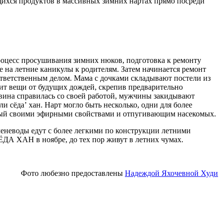
щихся продуктов в массивных зимних нартах прямо посреди
роцесс просушивания зимних нюков, подготовка к ремонту
 на летние каникулы к родителям. Затем начинается ремонт
ответственным делом. Мама с дочками складывают постели из
нит вещи от будущих дождей, скрепив предварительно
овина справилась со своей работой, мужчины закидывают
сёдаʼ хан. Нарт могло быть несколько, одни для более
тный своими эфирными свойствами и отпугивающим насекомых.
леневоды едут с более легкими по конструкции летними
ДА ХАН в ноябре, до тех пор живут в летних чумах.
Фото любезно предоставлены
Надеждой Яхочевной Худи