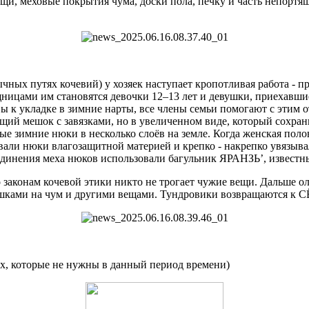
и, меховые покрытия чума, доски пола, печку и часть непортя
ых путях кочевий) у хозяек наступает кропотливая работа - п
ицами им становятся девочки 12–13 лет и девушки, приехавшие
вы к укладке в зимние нарты, все члены семьи помогают с этим 
щий мешок с завязками, но в увеличенном виде, который сохра
е зимние нюки в несколько слоёв на земле. Когда женская пол
ли нюки влагозащитной материей и крепко - накрепко увязывали 
оединения меха нюков использовали багульник ЯРАНЗЬʼ, извес
 законам кочевой этики никто не трогает чужие вещи. Дальше о
ками на чум и другими вещами. Тундровики возвращаются к СЁ
ах, которые не нужны в данный период времени)