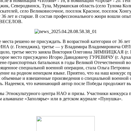
исле в номинации «Поэзия» - 16, в номинации «Проза» - 20. Гео
джик, Северодвинск, Тула, Мурманская область (село Тулома Кол
кателей, село Великовисочное, поселок Красное, поселок Хонгу
 от 36 лет и старше. В состав профессионального жюри вошли о
 ВЕСЕЛОВ.
е места решено не присуждать. В возрастной категории от 36 л
НА (г. Геленджик), третье — у Владимира Владимировича ОРЛО
судило, третье место заняла Виктория Олеговна ЗИМНИЦКАЯ (г. К
торое место присуждено Игорю Давидовичу ГУРЕВИЧУ (г. Арха
олене-транспортных батальонах в годы Великой Отечественной
священное специальной военной операции, стала Ольга Петров
дение на родном ненецком языке. Приятно, что на наш конкурс 
 объемные и взвешенные произведения о специальной военной 
ть. Надеемся, что начинающий автор после Победы продолжит вы
мы Этнокультурного центра НАО и призы. Участники конкурса 
м альманахе «Заполярье» или в детском журнале «Пунушка».