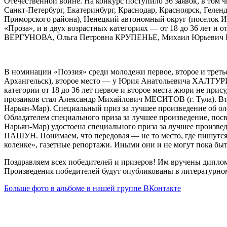
Отечественной войне. На конкурс поступило 36 заявок, в том ч
Санкт-Петербург, Екатеринбург, Краснодар, Красноярск, Гелен
Приморского района), Ненецкий автономный округ (поселок Ис
«Проза», и в двух возрастных категориях — от 18 до 36 лет и
ВЕРГУНОВА, Ольга Петровна КРУПЕНЬЕ, Михаил Юрьевич
В номинации «Поэзия» среди молодежи первое, второе и треть
Архангельск), второе место — у Юрия Анатольевича ХАЛТУРИ
категории от 18 до 36 лет первое и второе места жюри не при
прозаиков стал Александр Михайлович МЕСИТОВ (г. Тула). В
Нарьян-Мар). Специальный приз за лучшее произведение об 
Обладателем специального приза за лучшее произведение, по
Нарьян-Мар) удостоена специального приза за лучшее произве
ПАШУН. Понимаем, что передовая — не то место, где пишутся
коленке», газетные репортажи. Иными они и не могут пока бы
Поздравляем всех победителей и призеров! Им вручены дипло
Произведения победителей будут опубликованы в литературно
Больше фото в альбоме в нашей группе ВКонтакте