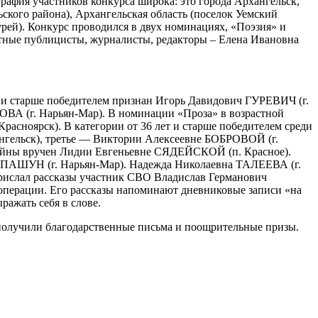
графия участников конкурса широка: это города Архангельск,
ьского района), Архангельская область (поселок Уемский
рей). Конкурс проводился в двух номинациях, «Поэзия» и
пытные публицисты, журналисты, редакторы – Елена Ивановна
ет и старше победителем признан Игорь Давидович ГУРЕВИЧ (г.
ВА (г. Нарьян-Мар). В номинации «Проза» в возрастной
расноярск). В категории от 36 лет и старше победителем среди
нгельск), третье — Виктории Алексеевне БОБРОВОЙ (г.
 войны вручен Лидии Евгеньевне СЯДЕЙСКОЙ (п. Красное).
на ПАШУН (г. Нарьян-Мар). Надежда Николаевна ТАЛЕЕВА (г.
прислал рассказы участник СВО Владислав Германович
операции. Его рассказы напоминают дневниковые записи «на
ражать себя в слове.
получили благодарственные письма и поощрительные призы.