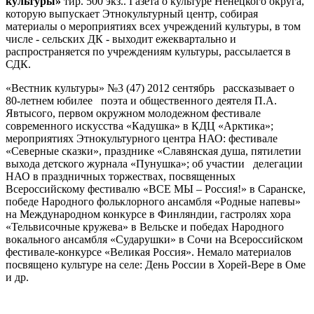
культуры»
тир. 500 экз.. Газета о культуре Ненецкого округа,
которую выпускает Этнокультурный центр, собирая
материалы о мероприятиях всех учреждений культуры, в том
числе - сельских ДК - выходит ежеквартально и
распространяется по учреждениям культуры, рассылается в
СДК.
«Вестник культуры» №3 (47) 2012 сентябрь рассказывает о
80-летнем юбилее поэта и общественного деятеля П.А.
Явтысого, первом окружном молодежном фестивале
современного искусства «Кадушка» в КДЦ «Арктика»;
мероприятиях Этнокультурного центра НАО: фестивале
«Северные сказки», празднике «Славянская душа, пятилетии
выхода детского журнала «Пунушка»; об участии делегации
НАО в праздничных торжествах, посвященных
Всероссийскому фестивалю «ВСЕ МЫ – Россия!» в Саранске,
победе Народного фольклорного ансамбля «Родные напевы»
на Международном конкурсе в Финляндии, гастролях хора
«Тельвисочные кружева» в Вельске и победах Народного
вокального ансамбля «Сударушки» в Сочи на Всероссийском
фестивале-конкурсе «Великая Россия». Немало материалов
посвящено культуре на селе: День России в Хорей-Вере в Оме
и др.