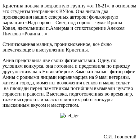
Кристина попала в возрастную группу «от 16-21», в основном
это студенты театральных ВУЗов. Она читала два
произведения наших северных авторов: фольклорную
вариацию «Над горою – Свет, под горою – чум» Ирины
Ковал, жительницы п.Амдерма и стихотворение Алексея
Пичкова «Родина…».
Стилизованная малица, проникновенное, всё было
впечатляюще в выступлении Кристины.
Анна представила две своих фотовыставки. Одну, по
условиям конкурса, она готовила и представила по приезду,
другую снимала в Новосибирске. Замечательные фотографии
Анны с родными лицами нарьянмарцев на 9 мая: ветераны,
жители города, моменты возложения венков и марш солдат
на площади перед памятником погибшим вызывали чувство
гордости и радости. Выставка, подготовленная во время игр,
тоже выгодно отличалась от многих работ конкурса
изысканным вкусом и мастерством.
С.И. Горностай