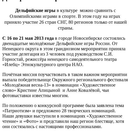
Дельфийские игры
в культуре можно сравнить с
Олимпийскими играми в спорте. В этом году на играх
приняло участие 26 стран СНГ, 80 регионов только от нашей
страны.
С 16 по 21 мая 2013 года
в городе Новосибирске состоялись
двенадцатые молодёжные Дельфийские игры России. От
Ненецкого округа в этом грандиозном мероприятии приняла
участие делегация из 3 человек под руководством С.И.
Горностай, режиссёра ненецкого самодеятельного театра
«Илебц» Этнокультурного центра НАО.
Почётная миссия поучаствовать в таком важном мероприятии
выпала победительнице Окружного регионального фестиваля
«Молодёжная весна-13» в номинации «Художественное
слово» Кристине Апицыной и Анне Ковалёвой, чьи
фотовыставки известны многим.
По положению о конкурсной программе была заявлена тема
«Патриотизм» и предложено 28 творческих номинаций.
Наши девушки выступили в номинациях «Художественное
чтение» и «Фото» и представили наш регион блестяще, хотя
они состязались с настоящими профессионалами.