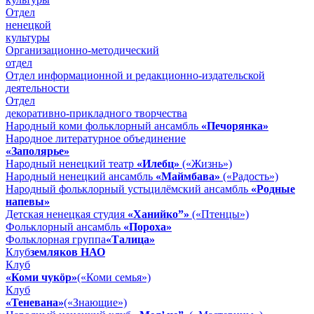
Отдел
ненецкой
культуры
Организационно-методический
отдел
Отдел информационной и редакционно-издательской
деятельности
Отдел
декоративно-прикладного творчества
Народный коми фольклорный ансамбль
«Печорянка»
Народное литературное объединение
«Заполярье»
Народный ненецкий театр
«Илебц»
(«Жизнь»)
Народный ненецкий ансамбль
«Маймбава»
(«Радость»)
Народный фольклорный устьцилёмский ансамбль
«Родные
напевы»
Детская ненецкая студия
«Ханийко”»
(«Птенцы»)
Фольклорный ансамбль
«Пороха»
Фольклорная группа
«Талица»
Клуб
земляков НАО
Клуб
«Коми чукöр»
(«Коми семья»)
Клуб
«Теневана»
(«Знающие»)