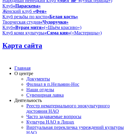
Народный ненецкий клуб
«Мел’ не”»
(«Мастерицы»)
Клуб
«Параскева»
Женский клуб
«Фея»
Клуб резьбы по кости
«Белая кость»
Творческая студия
«Чудоручки»
Клуб
«Вурам митя»
(«Шьём красиво»)
Клуб коми культуры
«Сяма кия»
(«Мастерицы»)
Карта сайта
Главная
О центре
Документы
Филиал в п.Нельмин-Нос
Наши отделы
Сувенирная лавка
Деятельность
Реестр нематериального энокультурного
достояния НАО
Часто задаваемые вопросы
Культура НАО в Лицах
Виртуальная перекличка учреждений культуры
НАО