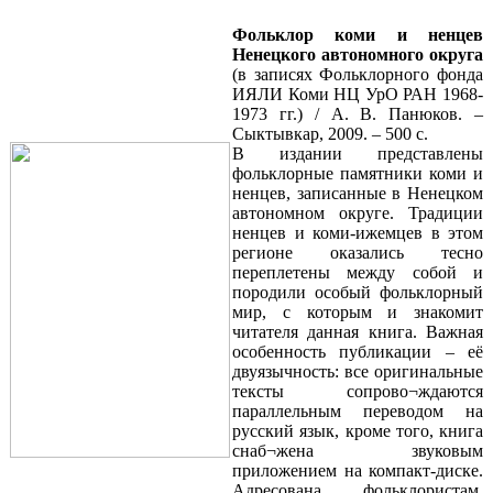
Фольклор коми и ненцев
Ненецкого автономного округа
(в записях Фольклорного фонда
ИЯЛИ Коми НЦ УрО РАН 1968-
1973 гг.) / А. В. Панюков. –
Сыктывкар, 2009. – 500 с.
В издании представлены
фольклорные памятники коми и
ненцев, записанные в Ненецком
автономном округе. Традиции
ненцев и коми-ижемцев в этом
регионе оказались тесно
переплетены между собой и
породили особый фольклорный
мир, с которым и знакомит
читателя данная книга. Важная
особенность публикации – её
двуязычность: все оригинальные
тексты сопрово¬ждаются
параллельным переводом на
русский язык, кроме того, книга
снаб¬жена звуковым
приложением на компакт-диске.
Адресована фольклористам,