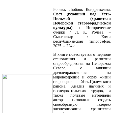
Рочева, Любовь Кондратьевна.
Свет духовный над Усть-
Цильмой (хранители
Печорской старообрядческой
культуры)
: Исторические
очерки / Л. К. Рочева. –
Сыктывкар : Коми
республиканская типография,
2025. – 224 с.
В книге повествуется о периоде
становления и развитии
старообрядчества на Печорском
Севере, о влиянии
древлеправославия на
мировоззрение и образ жизни
староверов Усть-Цилемского
района. Анализ научных и
исследовательских трудов, а
также полевые материалы
автора позволили создать
своеобразную галерею
жизнеописаний хранителей