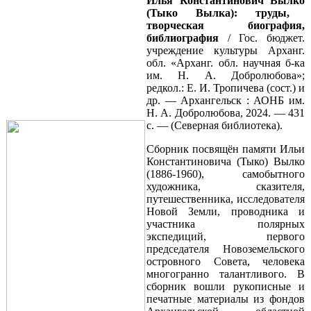
Илья Константинович
Вылко
(
Тыко
Вылка
): труды,
творческая биография,
библиография
/ Гос. бюджет.
учреждение культуры Арханг.
обл. «Арханг. обл. научная б-ка
им. Н. А. Добролюбова»;
редкол.: Е. И. Тропичева (сост.) и
др. — Архангельск : АОНБ им.
Н. А. Добролюбова, 2024. — 431
с. — (Северная библиотека).
Сборник посвящён памяти Ильи
Константиновича (Тыко) Вылко
(1886-1960), самобытного
художника, сказителя,
путешественника, исследователя
Новой Земли, проводника и
участника полярных
экспедиций, первого
председателя Новоземельского
островного Совета, человека
многогранно талантливого. В
сборник вошли рукописные и
печатные материалы из фондов