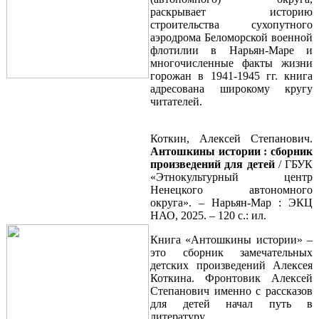
раскрывает историю
строительства сухопутного
аэродрома Беломорской военной
флотилии в Нарьян-Маре и
многочисленные факты жизни
горожан в 1941-1945 гг. книга
адресована широкому кругу
читателей.
Коткин, Алексей Степанович.
Антошкины
истории :
сборник
произведений для детей
/ ГБУК
«Этнокультурный центр
Ненецкого автономного
округа». – Нарьян-Мар : ЭКЦ
НАО, 2025. – 120 с.: ил.
Книга «Антошкины истории» –
это сборник замечательных
детских произведений Алексея
Коткина. Фронтовик Алексей
Степанович именно с рассказов
для детей начал путь в
литературу.