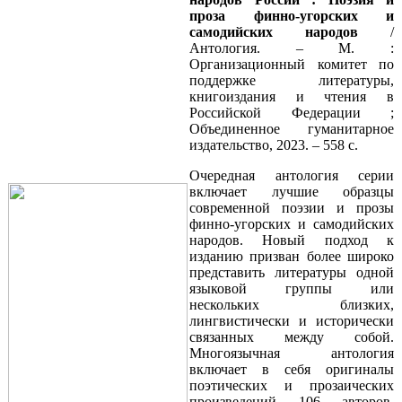
проза финно-угорских и
самодийских народов
/
Антология. – М. :
Организационный комитет по
поддержке литературы,
книгоиздания и чтения в
Российской Федерации ;
Объединенное гуманитарное
издательство, 2023. – 558 с.
Очередная антология серии
включает лучшие образцы
современной поэзии и прозы
финно-угорских и самодийских
народов. Новый подход к
изданию призван более широко
представить литературы одной
языковой группы или
нескольких близких,
лингвистически и исторически
связанных между собой.
Многоязычная антология
включает в себя оригиналы
поэтических и прозаических
произведений 106 авторов,