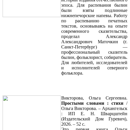
эпоса. Для распевания былин
были взяты подлинные
нижнепечорские напевы. Работу
по распеванию печатных
текстов, основываясь на опыте
современного сказительства,
проделал Александр
Александрович Маточкин (г.
Санкт-Петербург) —
профессиональный сказитель
былин, фольклорист, собиратель.
Для любителей, исследователей
и исполнителей северного
фольклора.
Викторова, Ольга Сергеевна.
Простыми словами : стихи
/
Ольга Викторова. – Архангельск
: ИП Е. Н. Шварцштейн
(Издательский Дом Гуревич),
2026. – 52 с.
Это первая книга Ольги