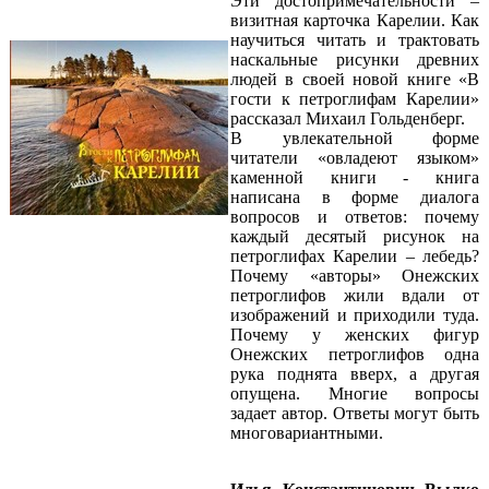
Эти достопримечательности –
визитная карточка Карелии. Как
научиться читать и трактовать
наскальные рисунки древних
людей в своей новой книге «В
гости к петроглифам Карелии»
рассказал Михаил Гольденберг.
В увлекательной форме
читатели «овладеют языком»
каменной книги - книга
написана в форме диалога
вопросов и ответов: почему
каждый десятый рисунок на
петроглифах Карелии – лебедь?
Почему «авторы» Онежских
петроглифов жили вдали от
изображений и приходили туда.
Почему у женских фигур
Онежских петроглифов одна
рука поднята вверх, а другая
опущена. Многие вопросы
задает автор. Ответы могут быть
многовариантными.