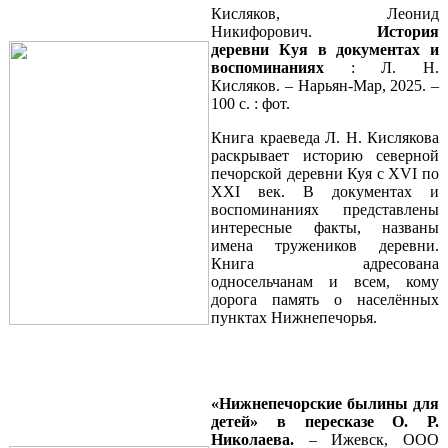
Кисляков, Леонид
Никифорович.
История
деревни Куя в документах и
воспоминаниях
: Л. Н.
Кисляков. – Нарьян-Мар, 2025. –
100 с. : фот.
Книга краеведа Л. Н. Кислякова
раскрывает историю северной
печорской деревни Куя с XVI по
XXI век. В документах и
воспоминаниях представлены
интересные факты, названы
имена тружеников деревни.
Книга адресована
односельчанам и всем, кому
дорога память о населённых
пунктах Нижнепечорья.
«Нижнепечорские былины для
детей» в пересказе О. Р.
Николаева.
– Ижевск, ООО