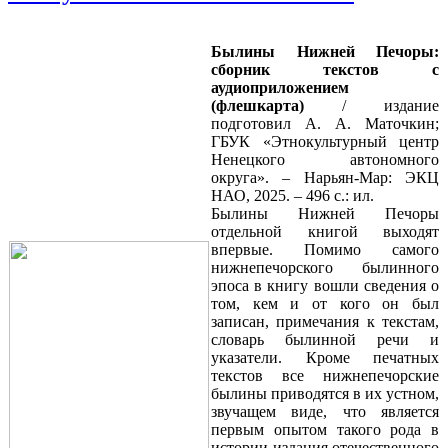
Былины Нижней Печоры:
сборник текстов с
аудиоприложением
(флешкарта)
/ издание
подготовил А. А. Маточкин;
ГБУК «Этнокультурный центр
Ненецкого автономного
округа». – Нарьян-Мар: ЭКЦ
НАО, 2025. – 496 с.: ил.
Былины Нижней Печоры
отдельной книгой выходят
впервые. Помимо самого
нижнепечорского былинного
эпоса в книгу вошли сведения о
том, кем и от кого он был
записан, примечания к текстам,
словарь былинной речи и
указатели. Кроме печатных
текстов все нижнепечорские
былины приводятся в их устном,
звучащем виде, что является
первым опытом такого рода в
истории издания отечественного