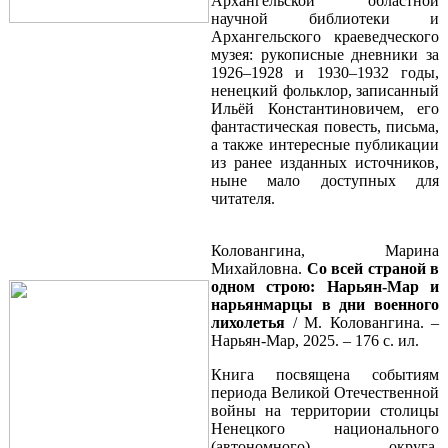
Архангельской областной
научной библиотеки и
Архангельского краеведческого
музея: рукописные дневники за
1926–1928 и 1930–1932 годы,
ненецкий фольклор, записанный
Ильёй Константиновичем, его
фантастическая повесть, письма,
а также интересные публикации
из ранее изданных источников,
ныне мало доступных для
читателя.
Коловангина, Марина
Михайловна.
Со всей страной в
одном строю
: Нарьян-Мар
и
нарьян
марцы
в дни военного
лихолетья
/ М. Коловангина. –
Нарьян-Мар, 2025. – 176 с. ил.
Книга посвящена событиям
периода Великой Отечественной
войны на территории столицы
Ненецкого национального
(автономного) округа,