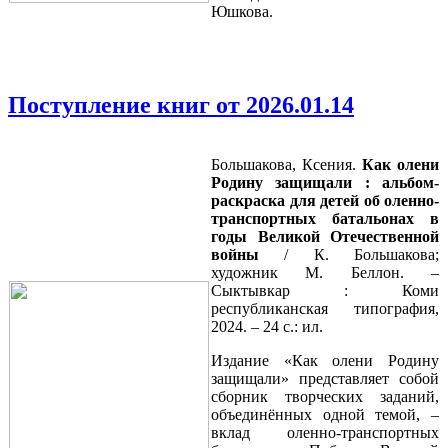
Юшкова.
Поступление книг от 2026.01.14
Большакова, Ксения.
Как олени
Родину
защищали :
альбом-
раскраска для детей об
оленно
-
транспортных батальонах в
годы Великой Отечественной
войны
/ К. Большакова;
художник М. Беллон. –
Сыктывкар : Коми
республиканская типография,
2024. – 24 с.: ил.
Издание «Как олени Родину
защищали» представляет собой
сборник творческих заданий,
объединённых одной темой, –
вклад оленно-транспортных