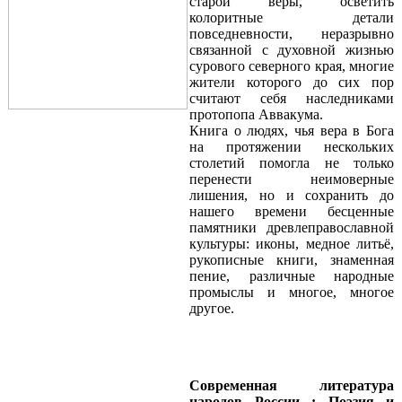
старой веры, осветить
колоритные детали
повседневности, неразрывно
связанной с духовной жизнью
сурового северного края, многие
жители которого до сих пор
считают себя наследниками
протопопа Аввакума.
Книга о людях, чья вера в Бога
на протяжении нескольких
столетий помогла не только
перенести неимоверные
лишения, но и сохранить до
нашего времени бесценные
памятники древлеправославной
культуры: иконы, медное литьё,
рукописные книги, знаменная
пение, различные народные
промыслы и многое, многое
другое.
Современная литература
народов России : Поэзия и