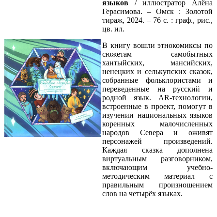
языков
/ иллюстратор Алёна
Герасимова. – Омск : Золотой
тираж, 2024. – 76 с. : граф., рис.,
цв. ил.
В книгу вошли этнокомиксы по
сюжетам самобытных
хантыйских, мансийских,
ненецких и селькупских сказок,
собранные фольклористами и
переведенные на русский и
родной язык. AR-технологии,
встроенные в проект, помогут в
изучении национальных языков
коренных малочисленных
народов Севера и оживят
персонажей произведений.
Каждая сказка дополнена
виртуальным разговорником,
включающим учебно-
методическим материал с
правильным произношением
слов на четырёх языках.