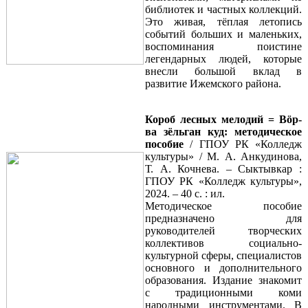
библиотек и частных коллекций.
Это живая, тёплая летопись
событий больших и маленьких,
воспоминания поистине
легендарных людей, которые
внесли большой вклад в
развитие Ижемского района.
Короб лесных мелодий = Вöр-
ва зёльган куд: методическое
пособие
/ ГПОУ РК «Колледж
культуры» / М. А. Анкудинова,
Т. А. Кочнева. – Сыктывкар :
ГПОУ РК «Колледж культуры»,
2024. – 40 с. : ил.
Методическое пособие
предназначено для
руководителей творческих
коллективов социально-
культурной сферы, специалистов
основного и дополнительного
образования. Издание знакомит
с традиционными коми
народными инструментами. В