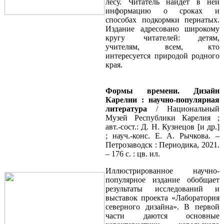
лесу. Читатель найдет в ней
информацию о сроках и
способах подкормки пернатых.
Издание адресовано широкому
кругу читателей: детям,
учителям, всем, кто
интересуется природой родного
края.
Формы времени. Дизайн
Карелии :
научно-популярная
литература
/ Национальный
Музей Республики Карелия ;
авт.-сост.: Д. Н. Кузнецов [и др.]
; науч.-конс. Е. А. Рычкова. –
Петрозаводск : Периодика, 2021.
– 176 с. : цв. ил.
Иллюстрированное научно-
популярное издание обобщает
результаты исследований и
выставок проекта «Лаборатория
северного дизайна». В первой
части даются основные