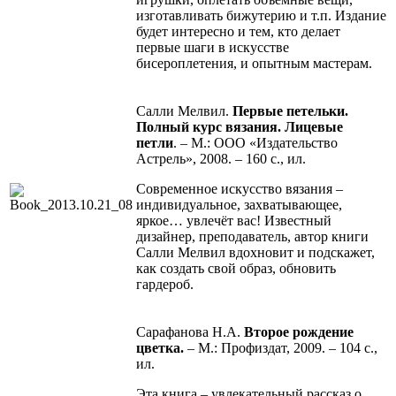
изготавливать бижутерию и т.п. Издание
будет интересно и тем, кто делает
первые шаги в искусстве
бисероплетения, и опытным мастерам.
Салли Мелвил.
Первые петельки.
Полный курс вязания. Лицевые
петли
. – М.: ООО «Издательство
Астрель», 2008. – 160 с., ил.
Современное искусство вязания –
индивидуальное, захватывающее,
яркое… увлечёт вас! Известный
дизайнер, преподаватель, автор книги
Салли Мелвил вдохновит и подскажет,
как создать свой образ, обновить
гардероб.
Сарафанова Н.А.
Второе рождение
цветка.
– М.: Профиздат, 2009. – 104 с.,
ил.
Эта книга – увлекательный рассказ о