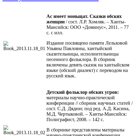
Ас имеет моньщат. Сказки обских
женщин
/ сост. Л.Р. Хомляк. – Ханты-
Мансийск: ООО «Доминус», 2011. – 77
с. с илл.
Издание посвящено памяти Лельховой
Ульяны Павловны, хантыйской
сказительницы, исполнительницы
песенного фольклора. В сборник
включены девять сказок на хантыйском
языке (обский диалект) с переводом на
русский язык.
Детский фольклор обских угров:
материалы научно-практической
конференции // сборник научных статей /
сост. С.Д. Дядюн; под ред. А.Д. Касина,
М.Д. Чертыковой. – Ханты-Мансийск:
Полиграфист, 2008. – 142 с.
В сборнике представлены материалы
научно-практической конференции