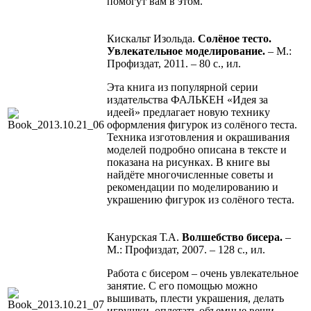
помогут вам в этом.
Кискальт Изольда.
Солёное тесто.
Увлекательное моделирование.
– М.:
Профиздат, 2011. – 80 с., ил.
Эта книга из популярной серии
издательства ФАЛЬКЕН «Идея за
идеей» предлагает новую технику
оформления фигурок из солёного теста.
Техника изготовления и окрашивания
моделей подробно описана в тексте и
показана на рисунках. В книге вы
найдёте многочисленные советы и
рекомендации по моделированию и
украшению фигурок из солёного теста.
Канурская Т.А.
Волшебство бисера.
–
М.: Профиздат, 2007. – 128 с., ил.
Работа с бисером – очень увлекательное
занятие. С его помощью можно
вышивать, плести украшения, делать
игрушки, оплетать объемные вещи,