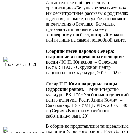
Архангельске в общественную
организацию «Белушское землячество».
Их бесхитростные рассказы о родителях,
о детстве, о школе, о судьбе дополняют
впечатления о Белушье. Белушане
признаются в любви к своему
заполярному посёлку, который можно
найти лишь на самой подробной карте.
Сборник песен народов Севера:
старинные и современные ненецкие
песни
/ Ю.П. Юнкеров. – Салехард:
ГАУК ЯНАО «Окружной центр
национальных культур», 2012. – 62 с.
Скляр И.Г.
Коми народные танцы
(Удорский район).
– Министерство
культуры РК, ГУ «Учебно-методический
центр культуры Республики Коми». –
Сыктывкар: ГУ «УМЦК РК», 2010. – 40
с. (Серия «В копилку клубного
работника»; вып. 20).
В сборнике представлены танцевальные
традиции Удорского района Республики