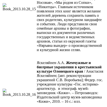
Носовая», «Мы родом из Сопки»,
«Никитцы». Главным источником
появления этих книг является желание
жителей деревень сохранить память о
свих родителях, культурном ландшафте
и событиях. Люди представили свои
семейные архивы и фотографии,
выписки из документов различных
государственных и ведомственных
архивов, статьи из окружной газеты
«Няръяна вындер» о производственной
и культурной жизни селян.
Яскеляйнен А.А.
Жемчужные и
бисерные украшения в крестьянской
культуре Олонецкого края
/ Анастасия
Яскеляйнен; [авт. реконструкции
украшений С.В. Воробьева]; Федер. гос.
учреждение культуры «Гос. историко-
архитектур. и этнограф. музей-
заповедник «Кижи». – Петрозаводск:
Издательский центр музея-заповедника
«Кижи», 2010. – 16 с.: илл.