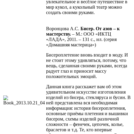
увлекательное и весёлое путешествие в
мир кукол, а кукольный театр можно
создать своими руками.
Воронцова А.С.
Бисер.
От азов – к
мастерству.
– М.: ООО «ИКТЦ
«ЛАДА», 2011. – 131 с., ил. (серия
«Домашняя мастерица»)
Бисероплетение вновь входит в моду. И
не стоит этому удивляться, потому, что
вещь, сделанная своими руками, всегда
радует глаз и приносит массу
положительных эмоций.
Данная книга расскажет вам об этом
удивительном искусстве изготовления
изделий из бисера, стекляруса и бусин. В
ней представлена вся необходимая
информация: история бисероплетения,
основные приёмы плетения и вышивки
бисером, схемы изделий различной
сложности – фенечек, цепочек, колье,
браслетов и т.д. Те, кто впервые