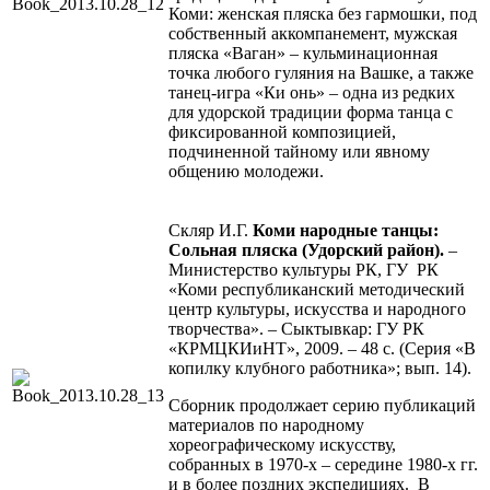
Коми: женская пляска без гармошки, под
собственный аккомпанемент, мужская
пляска «Ваган» – кульминационная
точка любого гуляния на Вашке, а также
танец-игра «Ки онь» – одна из редких
для удорской традиции форма танца с
фиксированной композицией,
подчиненной тайному или явному
общению молодежи.
Скляр И.Г.
Коми народные танцы:
Сольная пляска (Удорский район).
–
Министерство культуры РК, ГУ РК
«Коми республиканский методический
центр культуры, искусства и народного
творчества». – Сыктывкар: ГУ РК
«КРМЦКИиНТ», 2009. – 48 с. (Серия «В
копилку клубного работника»; вып. 14).
Сборник продолжает серию публикаций
материалов по народному
хореографическому искусству,
собранных в 1970-х – середине 1980-х гг.
и в более поздних экспедициях. В