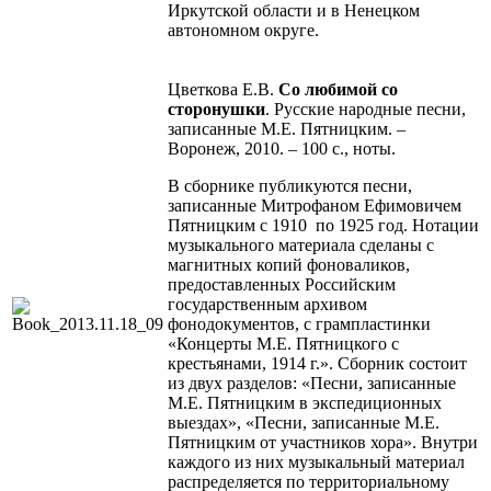
Иркутской области и в Ненецком
автономном округе.
Цветкова Е.В.
Со любимой со
сторонушки
. Русские народные песни,
записанные М.Е. Пятницким. –
Воронеж, 2010. – 100 с., ноты.
В сборнике публикуются песни,
записанные Митрофаном Ефимовичем
Пятницким с 1910 по 1925 год. Нотации
музыкального материала сделаны с
магнитных копий фоноваликов,
предоставленных Российским
государственным архивом
фонодокументов, с грампластинки
«Концерты М.Е. Пятницкого с
крестьянами, 1914 г.». Сборник состоит
из двух разделов: «Песни, записанные
М.Е. Пятницким в экспедиционных
выездах», «Песни, записанные М.Е.
Пятницким от участников хора». Внутри
каждого из них музыкальный материал
распределяется по территориальному