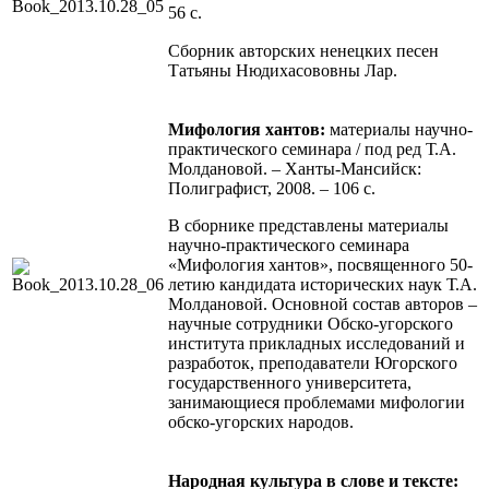
56 с.
Сборник авторских ненецких песен
Татьяны Нюдихасововны Лар.
Мифология хантов:
материалы научно-
практического семинара / под ред Т.А.
Молдановой. – Ханты-Мансийск:
Полиграфист, 2008. – 106 с.
В сборнике представлены материалы
научно-практического семинара
«Мифология хантов», посвященного 50-
летию кандидата исторических наук Т.А.
Молдановой. Основной состав авторов –
научные сотрудники Обско-угорского
института прикладных исследований и
разработок, преподаватели Югорского
государственного университета,
занимающиеся проблемами мифологии
обско-угорских народов.
Народная культура в слове и тексте: