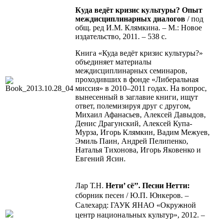
Куда ведёт кризис культуры? Опыт
междисциплинарных диалогов
/ под
общ. ред И.М. Клямкина. – М.: Новое
издательство, 2011. – 538 с.
Книга «Куда ведёт кризис культуры?»
объединяет материалы
междисциплинарных семинаров,
проходивших в фонде «Либеральная
миссия» в 2010–2011 годах. На вопрос,
вынесенный в заглавие книги, ищут
ответ, полемизируя друг с другом,
Михаил Афанасьев, Алексей Давыдов,
Денис Драгунский, Алексей Купа-
Мурза, Игорь Клямкин, Вадим Межуев,
Эмиль Паин, Андрей Пелипенко,
Наталья Тихонова, Игорь Яковенко и
Евгений Ясин.
Лар Т.Н.
Нети’ сё’’. Песни Нетти:
сборник песен / Ю.П. Юнкеров. –
Салехард: ГАУК ЯНАО «Окружной
центр национальных культур», 2012. –