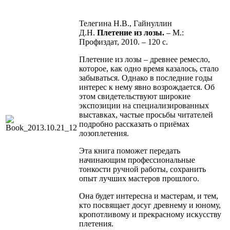
Телегина Н.В., Гайнуллин
Д.Н.
Плетение из лозы.
– М.:
Профиздат, 2010. – 120 с.
Плетение из лозы – древнее ремесло,
которое, как одно время казалось, стало
забываться. Однако в последние годы
интерес к нему явно возрождается. Об
этом свидетельствуют широкие
экспозиции на специализированных
выставках, частые просьбы читателей
подробно рассказать о приёмах
лозоплетения.
Эта книга поможет передать
начинающим профессиональные
тонкости ручной работы, сохранить
опыт лучших мастеров прошлого.
Она будет интересна и мастерам, и тем,
кто посвящает досуг древнему и юному,
кропотливому и прекрасному искусству
плетения.