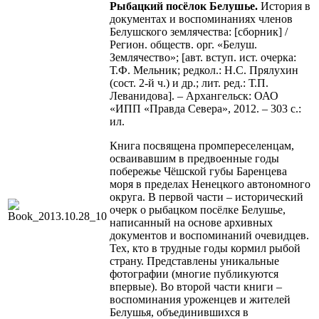
Рыбацкий посёлок Белушье.
История в
документах и воспоминаниях членов
Белушского землячества: [сборник] /
Регион. обществ. орг. «Белуш.
Землячество»; [авт. вступ. ист. очерка:
Т.Ф. Мельник; редкол.: Н.С. Прялухин
(сост. 2-й ч.) и др.; лит. ред.: Т.П.
Леванидова]. – Архангельск: ОАО
«ИПП «Правда Севера», 2012. – 303 с.:
ил.
Книга посвящена промпереселенцам,
осваивавшим в предвоенные годы
побережье Чёшской губы Баренцева
моря в пределах Ненецкого автономного
округа. В первой части – исторический
очерк о рыбацком посёлке Белушье,
написанный на основе архивных
документов и воспоминаний очевидцев.
Тех, кто в трудные годы кормил рыбой
страну. Представлены уникальные
фотографии (многие публикуются
впервые). Во второй части книги –
воспоминания уроженцев и жителей
Белушья, объединившихся в