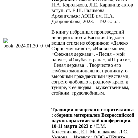
Н.А. Королькова, Л.Е. Каршина; автор
вступ. ст. Е.Ш. Галимова.
Архангельск: АОНБ им. Н.А.
Добролюбова, 2023. – 192 с.: ил.
В книгу избранных произведений
ненецкого поэта Василия Ледкова
вошли стихи из сборников: «Далеко
Сэрне моя живёт», «Ивовое море»,
«Снежная держава», «Песня – мой
парус», «Голубая страна», «Штрихи»,
«Белая держава». Творчество его
глубоко эмоционально, проникнуто
высокими гражданскими чувствами,
согрето любовью к родному краю, к
тундре, к её людям – мужественным,
стойким, трудолюбивым.
Традиции печорского сторителлинга
: сборник материалов Всероссийской
научно-практической конференции.
10-11 марта 2023 г.
/ Е.М.
Колесникова, Е.Г. Меньшакова, Л.С.
Умнова. – Ижевск : ООО «ПРинт»,