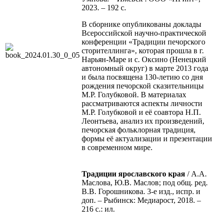
2023. – 192 с.
В сборнике опубликованы доклады
Всероссийской научно-практической
конференции
«Традиции печорского
сторителлинга», которая прошла в г.
Нарьян-Маре и с. Оксино (Ненецкий
автономный округ) в марте 2013 года
и была посвящена 130-летию со дня
рождения печорской сказительницы
М.Р. Голубковой. В материалах
рассматриваются аспекты личности
М.Р. Голубковой и её соавтора Н.П.
Леонтьева, анализ их произведений,
печорская фольклорная традиция,
формы её актуализации и презентации
в современном мире.
Традиции ярославского края
/ А.А.
Маслова, Ю.В. Маслов; под общ. ред.
В.В. Горошникова. 3-е изд., испр. и
доп. – Рыбинск: Медиарост, 2018. –
216 с.: ил.