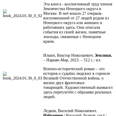
Эта книга - коллективный труд членов
Землячества Ненецкого округа в
Москве. В неё вошло 27 очерков-
воспоминаний от 27 людей родом из
Ненецкого округа или живших и
работавших здесь. Они описали
события из своей жизни, памятные
эпизоды, связанные с Ненецким
краем.
Ильин, Виктор Николаевич.
Земляки.
– Нарьян-Мар, 2023. – 512 с.: ил.
Военно-исторический роман – это
история о судьбах людских в горниле
Великой Отечественной войны, о
жизни двух фронтовых
товарищей. Художественный вымысел
здесь переплетён с образами реальных
людей.
Ледков, Василий Николаевич.
Избранное
/ Василий Ледков; сост.: