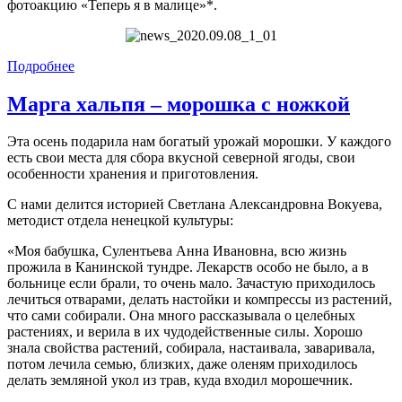
фотоакцию «Теперь я в малице»*.
Подробнее
Марга хальпя – морошка с ножкой
Эта осень подарила нам богатый урожай морошки. У каждого
есть свои места для сбора вкусной северной ягоды, свои
особенности хранения и приготовления.
С нами делится историей Светлана Александровна Вокуева,
методист отдела ненецкой культуры:
«Моя бабушка, Сулентьева Анна Ивановна, всю жизнь
прожила в Канинской тундре. Лекарств особо не было, а в
больнице если брали, то очень мало. Зачастую приходилось
лечиться отварами, делать настойки и компрессы из растений,
что сами собирали. Она много рассказывала о целебных
растениях, и верила в их чудодейственные силы. Хорошо
знала свойства растений, собирала, настаивала, заваривала,
потом лечила семью, близких, даже оленям приходилось
делать земляной укол из трав, куда входил морошечник.