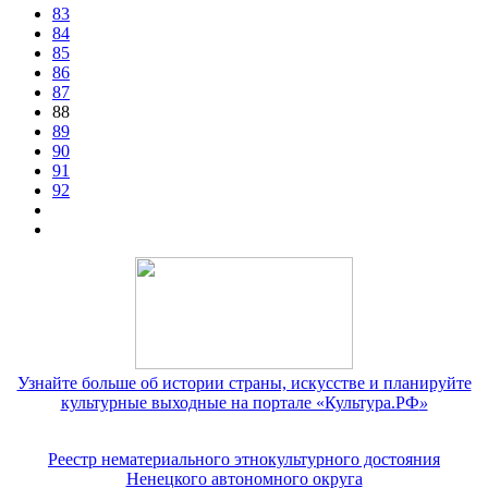
83
84
85
86
87
88
89
90
91
92
Узнайте больше об истории страны, искусстве и планируйте
культурные выходные на портале «Культура.РФ
»
Реестр нематериального этнокультурного достояния
Ненецкого автономного округа