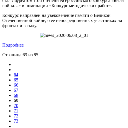
стал Лауреатом 1-ой степени Всероссийского конкурса «Была
война…» в номинации «Конкурс методических работ».
Конкурс направлен на увековечение памяти о Великой
Отечественной войне, о ее непосредственных участниках на
фронтах и в тылу.
Подробнее
Страница 69 из 85
64
65
66
67
68
69
70
71
72
73