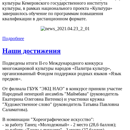
культуры Кемеровского государственного института
культуры, в рамках национального проекта «Культура»
завершилось обучение по программам повышения
квалификации в дистанционном формате.
Подробнее
Наши достижения
Подведены итоги II-го Международного конкурса
многожанровой культуры народов «Палитра культур»,
организованный Фондом поддержки родных языков «Язык
предков».
От филиала ГБУК "ЭКЦ НАО" в конкурсе приняли участие
Народный ненецкий ансамбль "Маймбава" (руководитель
Екатерина Олеговна Витенко) и участники кружка
"Художественное слово" (руководитель Татьяна Павловна
Саламатова).
В номинации "Хореографическое искусство":
- за работу Танец «Молодежный» - 2 место (28,6 баллов);
- за работу «Танец с янгцами" - 3 место (27 баллов)