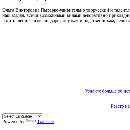
Ольга Викторовна Пырерко-удивительно творческий и талантли
наш взгляд, всеми возможными видами декоративно-прикладног
изготовленные изделия дарит друзьям и родственникам, ведь н
Узнайте больше об ис
Реестр н
Powered by
Translate