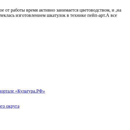
е от работы время активно занимается цветоводством, и ,на
еклась изготовлением шкатулок в технике пейп-арт.А все
портале «Культура.РФ
»
го округа