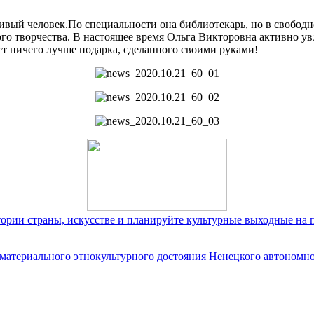
вый человек.По специальности она библиотекарь, но в свободно
о творчества. В настоящее время Ольга Викторовна активно увл
ет ничего лучше подарка, сделанного своими руками!
тории страны, искусстве и планируйте культурные выходные на 
ематериального этнокультурного достояния Ненецкого автономно